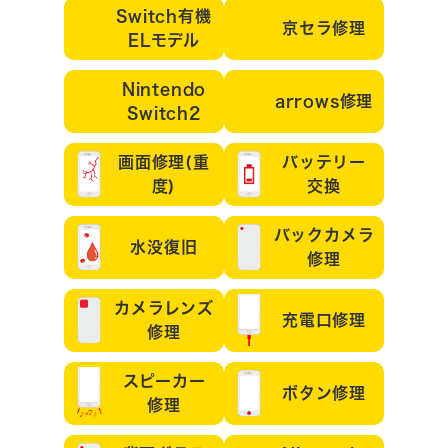
Switch有機
京セラ修理
ELモデル
Nintendo
arrows修理
Switch2
画面修理(重
バッテリー
度)
交換
バックカメラ
水没復旧
修理
カメラレンズ
充電口修理
修理
スピーカー
ボタン修理
修理